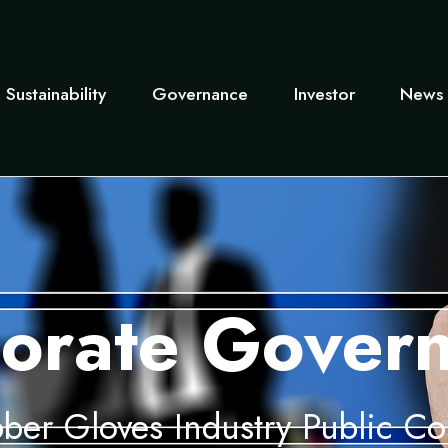
Sustainability
Governance
Investor
News 
orate Gover
ber Gloves Industry Public C