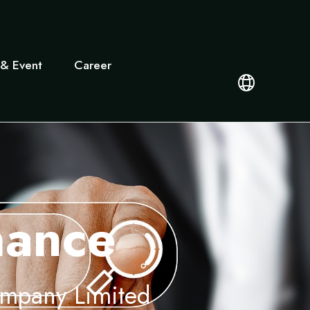
& Event
Career
nance
ompany Limited