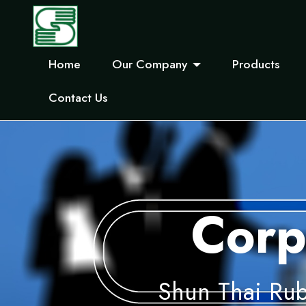
Home
Our Company
Products
Contact Us
Corp
Shun Thai Rub