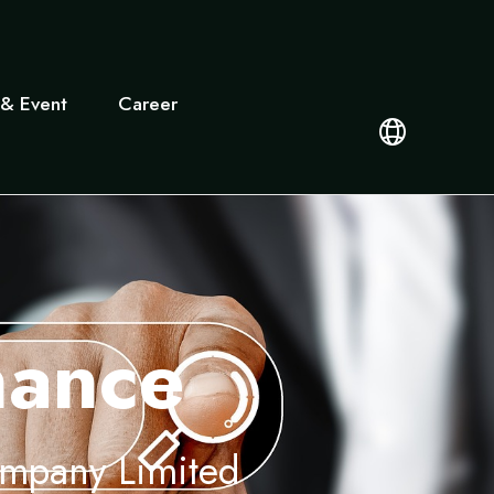
& Event
Career
nance
ompany Limited