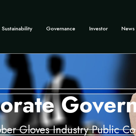
Sustainability
Governance
Investor
News 
orate Gover
ber Gloves Industry Public C